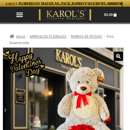
KAROL´S
FLORERIA EN MAZATLAN... FACIL, RAPIDO Y SEGUR0 TEL. 6699820748
$
0.00
Inicio
ARREGLOS FLORALES
RAMOS DE ROSAS
Oso
Enamorado