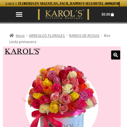
KAROL´S
FLORERIA EN MAZATLAN... FACIL, RAPIDO Y SEGUR0 TEL. 6699820748
$
0.00
Inicio
ARREGLOS FLORALES
RAMOS DE ROSAS
Box
Linda primavera