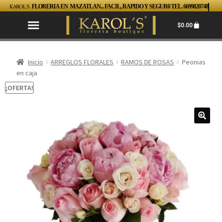
KAROL´S
FLORERIA EN MAZATLAN... FACIL, RAPIDO Y SEGUR0 TEL. 6699820748
$
0.00
Inicio
ARREGLOS FLORALES
RAMOS DE ROSAS
Peonias
en caja
¡OFERTA!