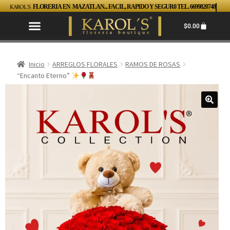
KAROL´S
FLORERIA EN MAZATLAN... FACIL, RAPIDO Y SEGUR0 TEL. 6699820748
$
0.00
Inicio
ARREGLOS FLORALES
RAMOS DE ROSAS
“Encanto Eterno”