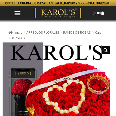
KAROL´S
FLORERIA EN MAZATLAN... FACIL, RAPIDO Y SEGUR0 TEL. 6699820748
$
0.00
Inicio
ARREGLOS FLORALES
RAMOS DE ROSAS
Caja
300 Rosa’s