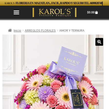
KAROL´S
FLORERIA EN MAZATLAN... FACIL, RAPIDO Y SEGUR0 TEL. 6699820748
$
0.00
Inicio
ARREGLOS FLORALES
AMOR Y TERNURA