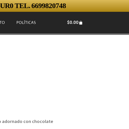
R0 TEL. 6699820748
$
0.00
TO
POLÍTICAS
ino adornado con chocolate
.