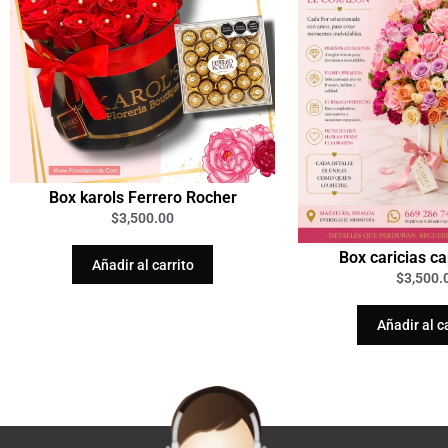
Box karols Ferrero Rocher
$
3,500.00
Box caricias c
Añadir al carrito
$
3,500.
Añadir al c