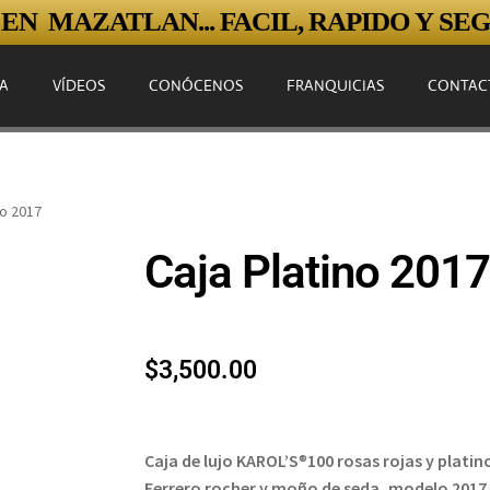
N MAZATLAN... FACIL, RAPIDO Y SEGU
A
VÍDEOS
CONÓCENOS
FRANQUICIAS
CONTAC
no 2017
Caja Platino 2017
$
3,500.00
Caja de lujo KAROL’S
®️
100 rosas rojas y plat
Ferrero rocher y moño de seda, modelo 2017