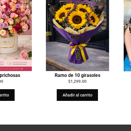
aprichosas
Ramo de 10 girasoles
00
$
1,299.00
arrito
Añadir al carrito