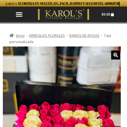
KAROL´S
FLORERIA EN MAZATLAN... FACIL, RAPIDO Y SEGUR0 TEL. 6699820748
$
0.00
Inicio
ARREGLOS FLORALES
RAMOS DE ROSAS
Caja
personalizada