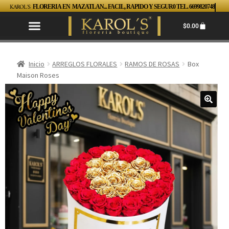
KAROL´S
FLORERIA EN MAZATLAN... FACIL, RAPIDO Y SEGUR0 TEL. 6699820748
$
0.00
Inicio
ARREGLOS FLORALES
RAMOS DE ROSAS
Box
Maison Roses