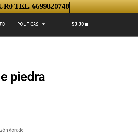
R0 TEL. 6699820748
$
0.00
TO
POLÍTICAS
e piedra
razón dorado