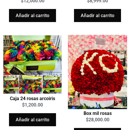
$
12,000.00
$
8,999.00
Añadir al carrito
Añadir al carrito
Caja 24 rosas arcoiris
$
1,200.00
Box mil rosas
Añadir al carrito
$
28,000.00