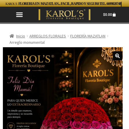
KAROL´S
FLORERIA EN MAZATLAN... FACIL, RAPIDO Y SEGUR0 TEL. 6699820748
$
0.00
Inicio
ARREGLOS FLORALES
FLORERÍA MAZATLAN
Arreglo monumental