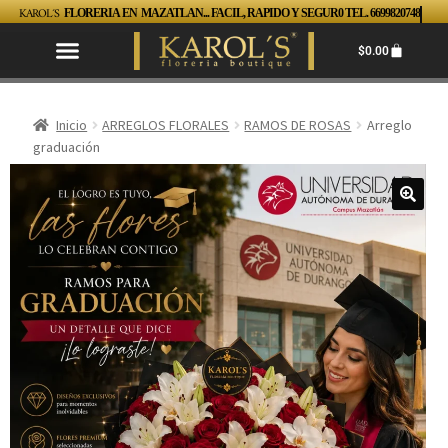
KAROL´S
FLORERIA EN MAZATLAN... FACIL, RAPIDO Y SEGUR0 TEL. 6699820748
$
0.00
Inicio
ARREGLOS FLORALES
RAMOS DE ROSAS
Arreglo
graduación