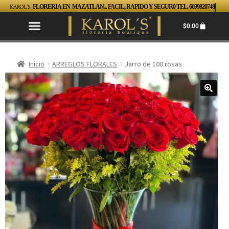
KAROL´S
FLORERIA EN MAZATLAN... FACIL, RAPIDO Y SEGUR0 TEL. 6699820748
$
0.00
Inicio
ARREGLOS FLORALES
Jarro de 100 rosas