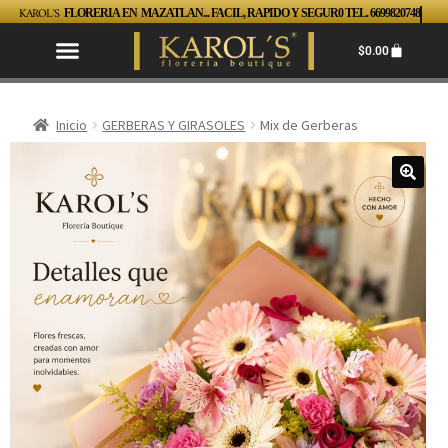
KAROL´S
FLORERIA EN MAZATLAN... FACIL, RAPIDO Y SEGUR0 TEL. 6699820748
$
0.00
Inicio
GERBERAS Y GIRASOLES
Mix de Gerberas