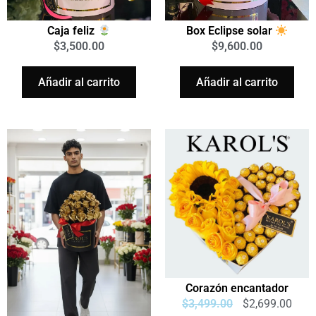
Box Eclipse solar
Caja feliz
$
9,600.00
$
3,500.00
Añadir al carrito
Añadir al carrito
Corazón encantador
$
3,499.00
$
2,699.00