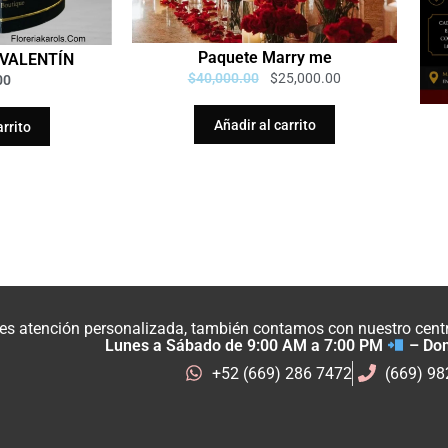
Paquete Marry me
VALENTÍN
$
40,000.00
$
25,000.00
00
Añadir al carrito
arrito
res atención personalizada, también contamos con nuestro centro
Lunes a Sábado de 9:00 AM a 7:00 PM
– Do
+52 (669) 286 7472
(669) 9