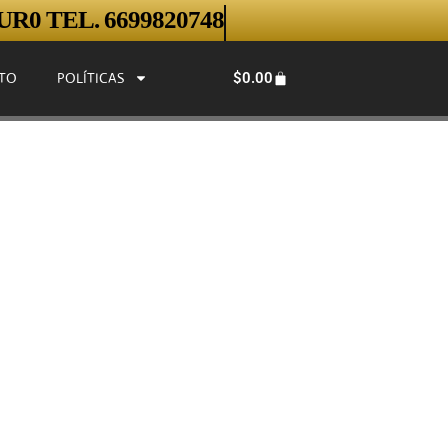
R0 TEL. 6699820748
$
0.00
TO
POLÍTICAS