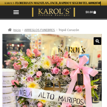
KAROL´S
FLORERIA EN MAZATLAN... FACIL, RAPIDO Y SEGUR0 TEL. 6699820748
$
0.00
Inicio
ARREGLOS FUNEBRES
Tripié Corazón