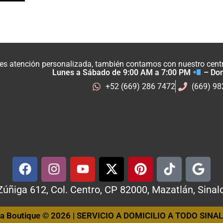
res atención personalizada, también contamos con nuestro centro
Lunes a Sábado de 9:00 AM a 7:00 PM
– Do
+52 (669) 286 7472
(669) 9
Zúñiga 612, Col. Centro, CP 82000, Mazatlán, Sinal
ía Boutique © 2026 | SERVICIO A DOMICILIO A TODO SINAL