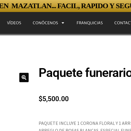
N MAZATLAN... FACIL, RAPIDO Y SEGU
VÍDEOS
CONÓCENOS
FRANQUICIAS
CONTAC
Paquete funerari
$
5,500.00
PAQUETE INCLUYE 1 CORONA FLORAL Y 1 A
ARREGLO DE ROSAS BLANCAS. ESPECIAL FUN