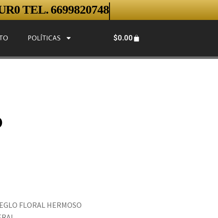
R0 TEL. 6699820748
$
0.00
TO
POLÍTICAS
o
RREGLO FLORAL HERMOSO
ERAL.