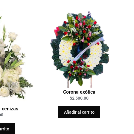
Corona exótica
$
2,500.00
e cenizas
Añadir al carrito
00
arrito