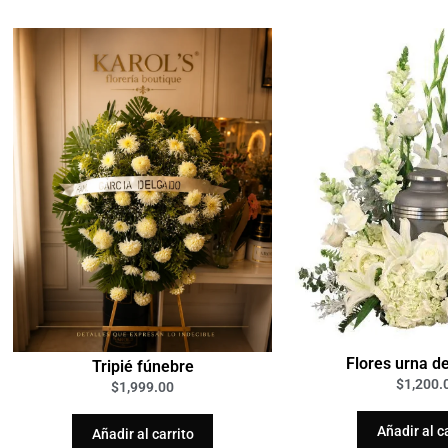
Flores urna d
Tripié fúnebre
$
1,200.
$
1,999.00
Añadir al c
Añadir al carrito