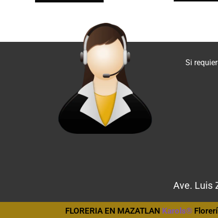
Si requie
Ave. Luis 
FLORERIA EN MAZATLAN
Karols®
Florer